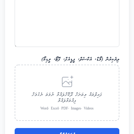
ލިޔެކިޔުން (ވޯޑް، އެކްސެލް، ޕީޑީއެފް، ފޮޓޯ، ވީޑިއޯ)
ފައިލްތައް މިތަނަށް ދޫކޮށްލައްވާ ނުވަތަ ނެގުމަށް
ފިއްތަވާލައްވާ
Word, Excel, PDF, Images, Videos