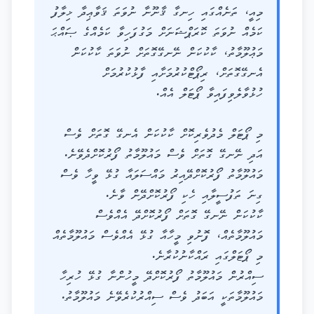
މިއީ، ތަނެއްގައި ހިނގާ ޤާނޫނާ ނުވަތަ ޤަވާޢިދާ ޚިލާފު
ކަމެއް ނުވަތަ ކޮރަޕްޝަނަށް މަގުފަހިވާ ކަމެއްގެ ޞައްޙަ
މަޢުލޫމާތު، ކާކުކަން ނޭނގޭގޮތަށް ނުވަތަ ކާކުކަން
އެނގޭގޮތަށް، ރިޕޯޓްކުރުމަށާއި ފާޅުކުރުމަށް
ހުޅުވާލެވިފައިވާ ޕޯޓަލް އެއް.
މި ޕޯޓަލް މެދުވެރިކޮށް ކާކުކަން އެނގޭ ގޮތަށް ވެސް
އަދި ނޭނގޭ ގޮތަށް ވެސް މައުލޫމާތު ފޯރުކޮށްދެވޭނެ.
މައުލޫމާތު ފޯރުކޮށްދޭއިރު މައްސަލައާ ގުޅޭ ވީހާ ވެސް
ގިނަ ތަފުސީލާއި ހެކި ފޯރުކޮށްދޭން ވާނެ.
ކާކުކަން ނޭނގޭ ގޮތަށް ފޯރުކޮށްދޭ އެއްވެސް
މައުލޫމާތެއް، ފޮނުވި މީހާއާ ގުޅޭ އެއްވެސް މައުލޫމާތެއް
މި ޕޯޓަލްގައި ރައްކާނުކުރާނެ.
ސިއްރުން މައުލޫމާތު ފޯރުކޮށްދޭ މީހުންނާ ގުޅޭ ހުރިހާ
މައުލޫމާތަކީ އަބަދު ވެސް ސިއްރުކުރެވޭނެ މައުލޫމާތު.