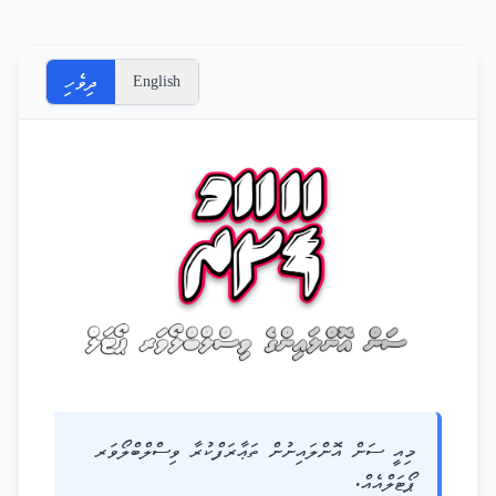
ދިވެހި
English
މިއީ ސަން އޮންލައިނުން ތަޢާރަފްކުރާ ވިސްލްބްލޯވަރ
ޕޯޓަލްއެއް.