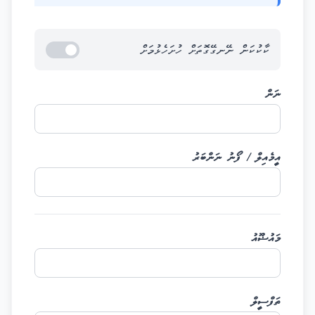
ކާކުކަން ނޭނގޭގޮތަށް ހުށަހެޅުމަށް
ނަން
އީމެއިލް / ފޯނު ނަންބަރު
މައުޟޫއު
ތަފްސީލް